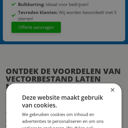
Bulkkorting:
Ideaal voor bedrijven!
Tevreden klanten:
Wij worden beoordeelt met 5
sterren!
Offerte aanvragen
ONTDEK DE VOORDELEN VAN
VECTORBESTAND LATEN
MAKEN:
×
LAAT JOUW ONTWERPEN
Deze website maakt gebruik
SCHALEN ZONDER
van cookies.
KWALITEITSVERLIES
Vectorbestand laten maken: De Sleutel tot
We gebruiken cookies om inhoud en
Professionele Ontwerpen
advertenties te personaliseren en om ons
Wanneer je hoogwaardige, schaalbare afbeeldingen nodig