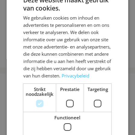
van cookies.
We gebruiken cookies om inhoud en
advertenties te personaliseren en om ons
verkeer te analyseren. We delen ook
informatie over uw gebruik van onze site
met onze advertentie- en analysepartners,
Deze tattoo tekening voor Shading is omgezet naar een
die deze kunnen combineren met andere
eps vector bestand om te dienen als logo
informatie die u aan hen heeft verstrekt of
die zij hebben verzameld door uw gebruik
van hun diensten.
Privacybeleid
EMBOSSING PHOTOSHOP
Strikt
Prestatie
Targeting
noodzakelijk
OMZETTEN NAAR VECTOR
BESTAND
Functioneel