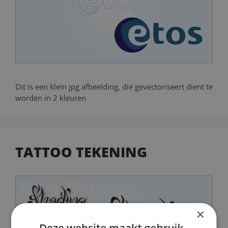
Dit is een klein jpg afbeelding, die gevectoriseert dient te
worden in 2 kleuren
TATTOO TEKENING
×
Deze website maakt gebruik